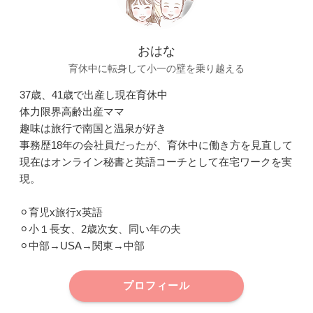
おはな
育休中に転身して小一の壁を乗り越える
37歳、41歳で出産し現在育休中
体力限界高齢出産ママ
趣味は旅行で南国と温泉が好き
事務歴18年の会社員だったが、育休中に働き方を見直して
現在はオンライン秘書と英語コーチとして在宅ワークを実
現。
⚪︎育児x旅行x英語
⚪︎小１長女、2歳次女、同い年の夫
⚪︎中部→USA→関東→中部
プロフィール