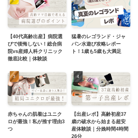
【40代高齢出産】病院選
猛暑のレゴランド・ジャ
びで後悔しない！総合病
パン水遊び攻略レポー
院vs産婦人科クリニック
ト！1歳も5歳も大満足
徹底比較｜体験談
赤ちゃんの肌着はユニク
【出産レポ】高齢初産37
ロが最強！私が推す理由3
歳の破水から始まる超安
つ
産体験談｜分娩時間4時間
26分