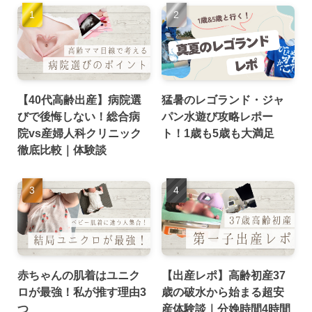
【40代高齢出産】病院選
猛暑のレゴランド・ジャ
びで後悔しない！総合病
パン水遊び攻略レポー
院vs産婦人科クリニック
ト！1歳も5歳も大満足
徹底比較｜体験談
赤ちゃんの肌着はユニク
【出産レポ】高齢初産37
ロが最強！私が推す理由3
歳の破水から始まる超安
つ
産体験談｜分娩時間4時間