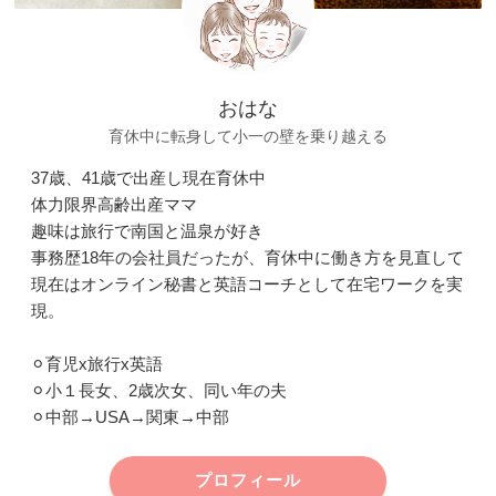
おはな
育休中に転身して小一の壁を乗り越える
37歳、41歳で出産し現在育休中
体力限界高齢出産ママ
趣味は旅行で南国と温泉が好き
事務歴18年の会社員だったが、育休中に働き方を見直して
現在はオンライン秘書と英語コーチとして在宅ワークを実
現。
⚪︎育児x旅行x英語
⚪︎小１長女、2歳次女、同い年の夫
⚪︎中部→USA→関東→中部
プロフィール