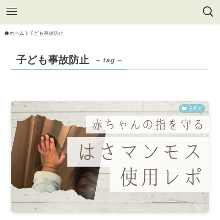
ホーム
子ども事故防止
子ども事故防止
– tag –
子育て