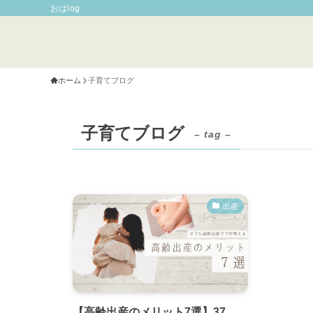
おはlog
ホーム
子育てブログ
子育てブログ
– tag –
出産
【高齢出産のメリット7選】37