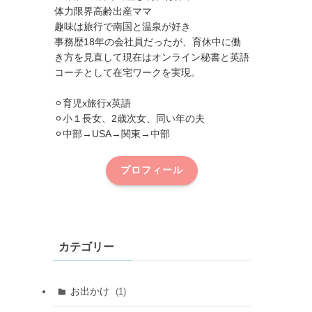
体力限界高齢出産ママ
趣味は旅行で南国と温泉が好き
事務歴18年の会社員だったが、育休中に働
き方を見直して現在はオンライン秘書と英語
コーチとして在宅ワークを実現。
⚪︎育児x旅行x英語
⚪︎小１長女、2歳次女、同い年の夫
⚪︎中部→USA→関東→中部
プロフィール
カテゴリー
お出かけ
(1)