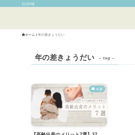
おはlog
ホーム
年の差きょうだい
年の差きょうだい
– tag –
出産
【高齢出産のメリット7選】37