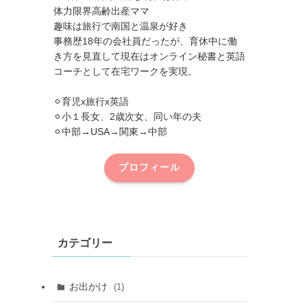
体力限界高齢出産ママ
趣味は旅行で南国と温泉が好き
事務歴18年の会社員だったが、育休中に働
き方を見直して現在はオンライン秘書と英語
コーチとして在宅ワークを実現。
⚪︎育児x旅行x英語
⚪︎小１長女、2歳次女、同い年の夫
⚪︎中部→USA→関東→中部
プロフィール
カテゴリー
お出かけ
(1)